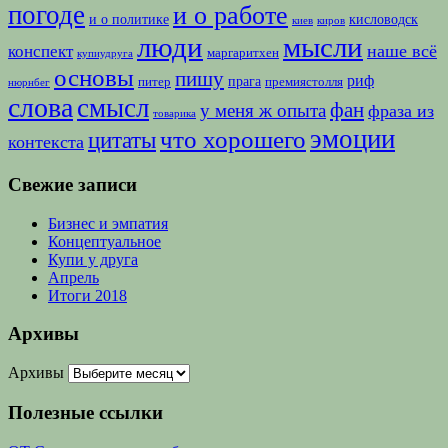
погоде
и о работе
и о политике
кисловодск
киев
киров
люди
мысли
наше всё
конспект
маргаритхен
купиудруга
основы
пишу
риф
прага
питер
премиястолля
нюрнбег
слова
смысл
фан
у меня ж опыта
фраза из
товарика
эмоции
что хорошего
цитаты
контекста
Свежие записи
Бизнес и эмпатия
Концептуальное
Купи у друга
Апрель
Итоги 2018
Архивы
Архивы
Полезные ссылки