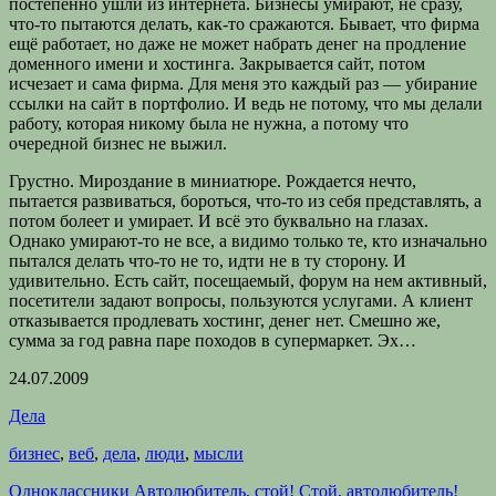
постепенно ушли из интернета. Бизнесы умирают, не сразу,
что-то пытаются делать, как-то сражаются. Бывает, что фирма
ещё работает, но даже не может набрать денег на продление
доменного имени и хостинга. Закрывается сайт, потом
исчезает и сама фирма. Для меня это каждый раз — убирание
ссылки на сайт в портфолио. И ведь не потому, что мы делали
работу, которая никому была не нужна, а потому что
очередной бизнес не выжил.
Грустно. Мироздание в миниатюре. Рождается нечто,
пытается развиваться, бороться, что-то из себя представлять, а
потом болеет и умирает. И всё это буквально на глазах.
Однако умирают-то не все, а видимо только те, кто изначально
пытался делать что-то не то, идти не в ту сторону. И
удивительно. Есть сайт, посещаемый, форум на нем активный,
посетители задают вопросы, пользуются услугами. А клиент
отказывается продлевать хостинг, денег нет. Смешно же,
сумма за год равна паре походов в супермаркет. Эх…
24.07.2009
Дела
бизнес
,
веб
,
дела
,
люди
,
мысли
Одноклассники
Автолюбитель, стой! Стой, автолюбитель!