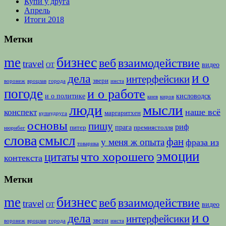
Купи у друга
Апрель
Итоги 2018
Метки
бизнес
me
веб
взаимодействие
travel
видео
ОТ
и о
дела
интерфейсики
звери
воронеж
вроцлав
города
инста
погоде
и о работе
и о политике
кисловодск
киев
киров
люди
мысли
наше всё
конспект
маргаритхен
купиудруга
основы
пишу
риф
прага
питер
премиястолля
нюрнбег
слова
смысл
фан
у меня ж опыта
фраза из
товарика
эмоции
что хорошего
цитаты
контекста
Метки
бизнес
me
веб
взаимодействие
travel
видео
ОТ
и о
дела
интерфейсики
звери
воронеж
вроцлав
города
инста