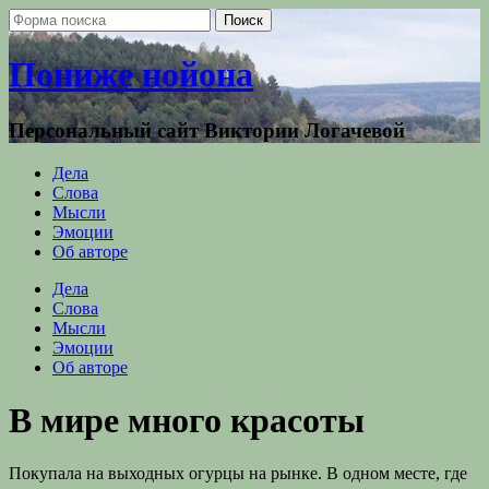
Пониже нойона
Персональный сайт Виктории Логачевой
Дела
Слова
Мысли
Эмоции
Об авторе
Дела
Слова
Мысли
Эмоции
Об авторе
В мире много красоты
Покупала на выходных огурцы на рынке. В одном месте, где