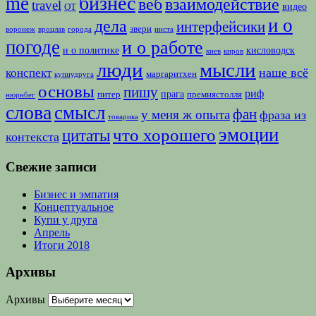
бизнес
me
веб
взаимодействие
travel
видео
ОТ
и о
дела
интерфейсики
звери
воронеж
вроцлав
города
инста
погоде
и о работе
и о политике
кисловодск
киев
киров
люди
мысли
наше всё
конспект
маргаритхен
купиудруга
основы
пишу
риф
прага
питер
премиястолля
нюрнбег
слова
смысл
фан
у меня ж опыта
фраза из
товарика
эмоции
что хорошего
цитаты
контекста
Свежие записи
Бизнес и эмпатия
Концептуальное
Купи у друга
Апрель
Итоги 2018
Архивы
Архивы