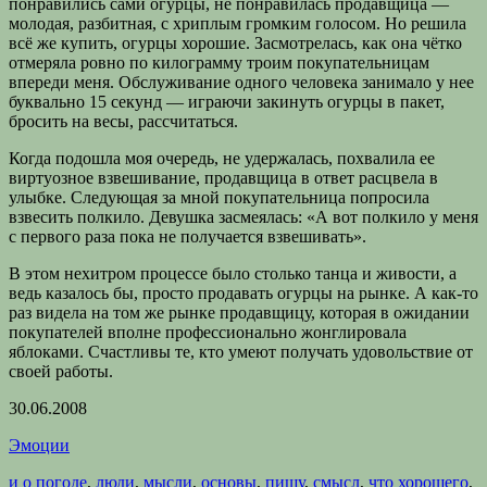
понравились сами огурцы, не понравилась продавщица —
молодая, разбитная, с хриплым громким голосом. Но решила
всё же купить, огурцы хорошие. Засмотрелась, как она чётко
отмеряла ровно по килограмму троим покупательницам
впереди меня. Обслуживание одного человека занимало у нее
буквально 15 секунд — играючи закинуть огурцы в пакет,
бросить на весы, рассчитаться.
Когда подошла моя очередь, не удержалась, похвалила ее
виртуозное взвешивание, продавщица в ответ расцвела в
улыбке. Следующая за мной покупательница попросила
взвесить полкило. Девушка засмеялась: «А вот полкило у меня
с первого раза пока не получается взвешивать».
В этом нехитром процессе было столько танца и живости, а
ведь казалось бы, просто продавать огурцы на рынке. А как-то
раз видела на том же рынке продавщицу, которая в ожидании
покупателей вполне профессионально жонглировала
яблоками. Счастливы те, кто умеют получать удовольствие от
своей работы.
30.06.2008
Эмоции
и о погоде
,
люди
,
мысли
,
основы
,
пишу
,
смысл
,
что хорошего
,