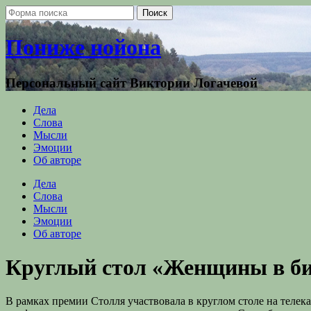
Пониже нойона
Персональный сайт Виктории Логачевой
Дела
Слова
Мысли
Эмоции
Об авторе
Дела
Слова
Мысли
Эмоции
Об авторе
Круглый стол «Женщины в би
В рамках премии Столля участвовала в круглом столе на телек