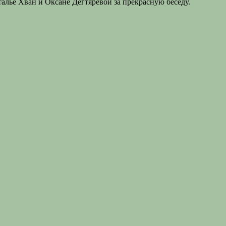
алье Хван и Оксане Дегтяревой за прекрасную беседу.