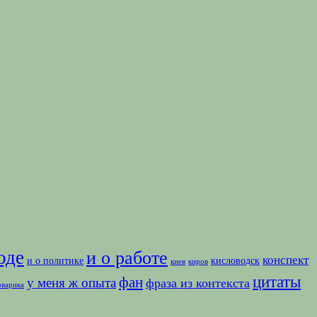
оде
и о работе
конспект
и о политике
кисловодск
киев
киров
цитаты
фан
у меня ж опыта
фраза из контекста
оварика