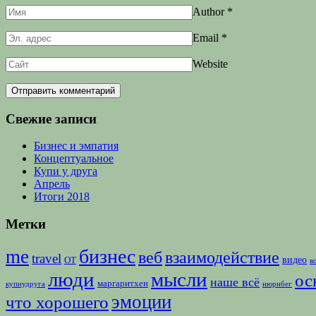
Author
*
Email
*
Website
Свежие записи
Бизнес и эмпатия
Концептуальное
Купи у друга
Апрель
Итоги 2018
Метки
бизнес
me
веб
взаимодействие
travel
видео
ОТ
в
люди
мысли
ос
наше всё
маргаритхен
купиудруга
нюрнбег
эмоции
что хорошего