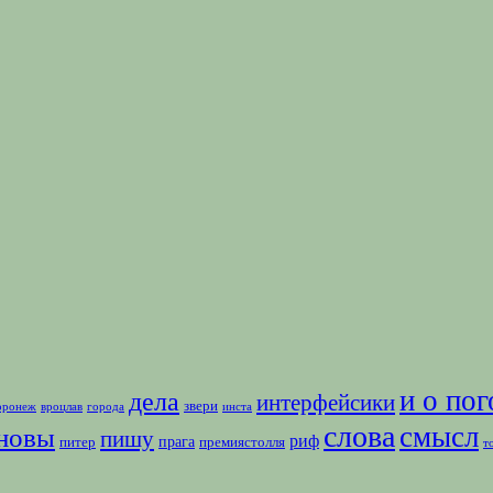
и о пог
дела
интерфейсики
звери
оронеж
вроцлав
города
инста
слова
смысл
новы
пишу
риф
прага
питер
премиястолля
т