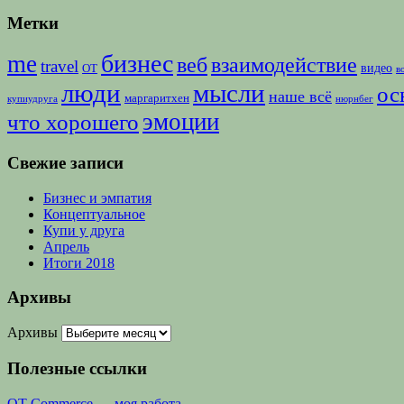
Метки
бизнес
me
веб
взаимодействие
travel
видео
ОТ
в
люди
мысли
ос
наше всё
маргаритхен
купиудруга
нюрнбег
эмоции
что хорошего
Свежие записи
Бизнес и эмпатия
Концептуальное
Купи у друга
Апрель
Итоги 2018
Архивы
Архивы
Полезные ссылки
OT Commerce — моя работа