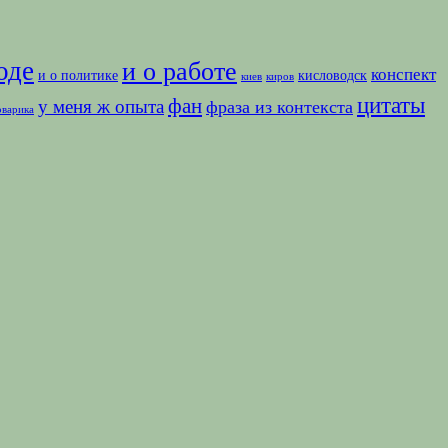
оде
и о работе
конспект
и о политике
кисловодск
киев
киров
цитаты
фан
у меня ж опыта
фраза из контекста
оварика